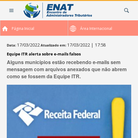
Ir
Busca
para
o
conteúdo.
Página Inicial
Área Internacional
|
Ir
para
17/03/2022
17/03/2022
| 17:58
Data:
Atualizado em:
a
Equipe ITR alerta sobre e-mails falsos
navegação
Alguns municípios estão recebendo e-mails sem
mensagem com arquivos anexados que não abrem
como se fossem da Equipe ITR.