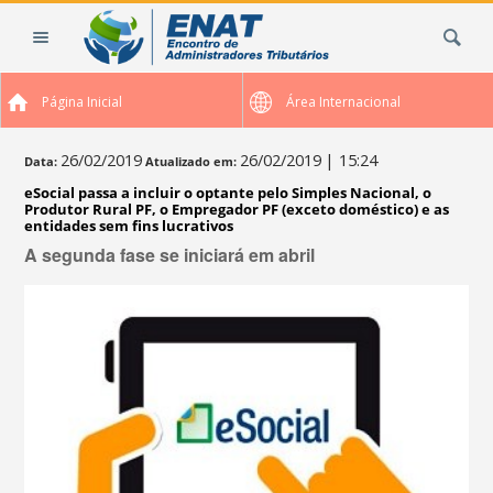
Ir
Busca
para
o
conteúdo.
Página Inicial
Área Internacional
|
Ir
para
26/02/2019
26/02/2019
| 15:24
Data:
Atualizado em:
a
eSocial passa a incluir o optante pelo Simples Nacional, o
navegação
Produtor Rural PF, o Empregador PF (exceto doméstico) e as
entidades sem fins lucrativos
A segunda fase se iniciará em abril