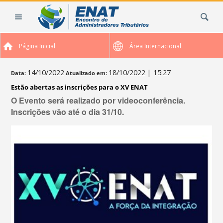
Ir
Busca
para
o
conteúdo.
Página Inicial
Área Internacional
|
Ir
para
14/10/2022
18/10/2022
| 15:27
Data:
Atualizado em:
a
Estão abertas as inscrições para o XV ENAT
navegação
O Evento será realizado por videoconferência.
Inscrições vão até o dia 31/10.