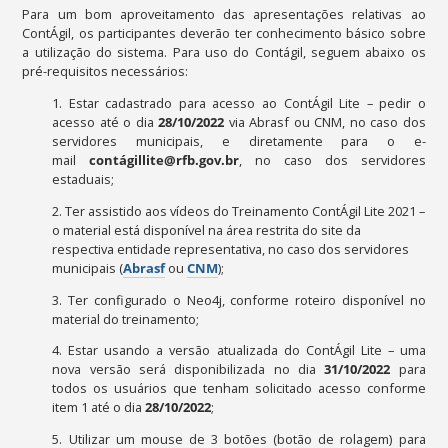
Para um bom aproveitamento das apresentações relativas ao
ContÁgil, os participantes deverão ter conhecimento básico sobre
a utilização do sistema. Para uso do Contágil, seguem abaixo os
pré-requisitos necessários:
1. Estar cadastrado para acesso ao ContÁgil Lite – pedir o
acesso até o dia
28/10/2022
via Abrasf ou CNM, no caso dos
servidores municipais, e diretamente para o e-
mail
contágillite@rfb.gov.br
, no caso dos servidores
estaduais;
2. Ter assistido aos vídeos do Treinamento ContÁgil Lite 2021 –
o material está disponível na área restrita do site da
respectiva entidade representativa, no caso dos servidores
municipais (
Abrasf
ou
CNM
);
3. Ter configurado o Neo4j, conforme roteiro disponível no
material do treinamento;
4. Estar usando a versão atualizada do ContÁgil Lite – uma
nova versão será disponibilizada no dia
31/10/2022
para
todos os usuários que tenham solicitado acesso conforme
item 1 até o dia
28/10/2022
;
5. Utilizar um mouse de 3 botões (botão de rolagem) para