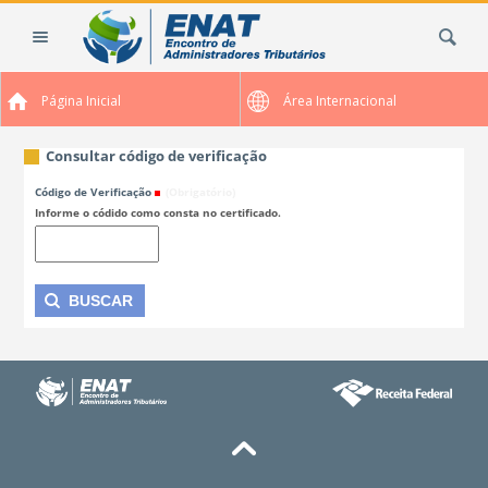
Ir
Busca
para
o
conteúdo.
Página Inicial
Área Internacional
|
Ir
para
Consultar código de verificação
a
Código de Verificação
(Obrigatório)
navegação
Informe o códido como consta no certificado.