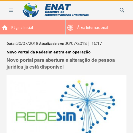
Ir
Busca
para
o
conteúdo.
Página Inicial
Área Internacional
|
Ir
para
30/07/2018
30/07/2018
| 16:17
Data:
Atualizado em:
a
Novo Portal da Redesim entra em operação
navegação
Novo portal para abertura e alteração de pessoa
jurídica já está disponível