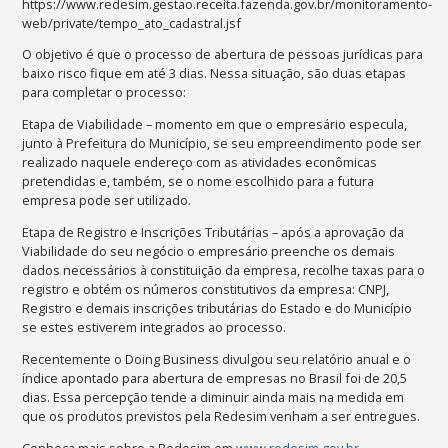
https://www.redesim.gestao.receita.fazenda.gov.br/monitoramento-
web/private/tempo_ato_cadastral.jsf
O objetivo é que o processo de abertura de pessoas jurídicas para
baixo risco fique em até 3 dias. Nessa situação, são duas etapas
para completar o processo:
Etapa de Viabilidade – momento em que o empresário especula,
junto à Prefeitura do Município, se seu empreendimento pode ser
realizado naquele endereço com as atividades econômicas
pretendidas e, também, se o nome escolhido para a futura
empresa pode ser utilizado.
Etapa de Registro e Inscrições Tributárias – após a aprovação da
Viabilidade do seu negócio o empresário preenche os demais
dados necessários à constituição da empresa, recolhe taxas para o
registro e obtém os números constitutivos da empresa: CNPJ,
Registro e demais inscrições tributárias do Estado e do Município
se estes estiverem integrados ao processo.
Recentemente o Doing Business divulgou seu relatório anual e o
índice apontado para abertura de empresas no Brasil foi de 20,5
dias. Essa percepção tende a diminuir ainda mais na medida em
que os produtos previstos pela Redesim venham a ser entregues.
Conheça mais sobre a Redesim em
www.redesim.gov.br
.