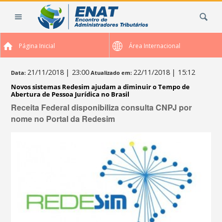
Ir
Busca
para
o
conteúdo.
Página Inicial
Área Internacional
|
Ir
para
21/11/2018
| 23:00
22/11/2018
| 15:12
Data:
Atualizado em:
a
Novos sistemas Redesim ajudam a diminuir o Tempo de
navegação
Abertura de Pessoa Jurídica no Brasil
Receita Federal disponibiliza consulta CNPJ por
nome no Portal da Redesim