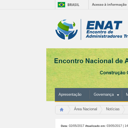
Acesso à informação
BRASIL
Ir
para
Ferramentas
o
conteúdo.
Pessoais
|
Ir
para
a
navegação
Apresentação
Governança
M
Área Nacional
Notícias
02/05/2017
03/05/2017
| 1
Data:
Atualizado em: