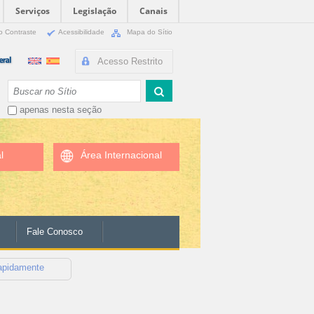
Serviços
Legislação
Canais
o Contraste
Acessibilidade
Mapa do Sítio
Acesso Restrito
Busca
apenas nesta seção
l
Área Internacional
Fale Conosco
rapidamente