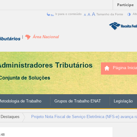
Participe
Ir para o conteúdo
Tamanho da Fonte
Alt
Área Nacional
Página Inicia
etodologia de Trabalho
Grupos de Trabalho ENAT
Legislação
Destaques
Projeto Nota Fiscal de Serviço Eletrônica (NFS-e) avança 
4:48