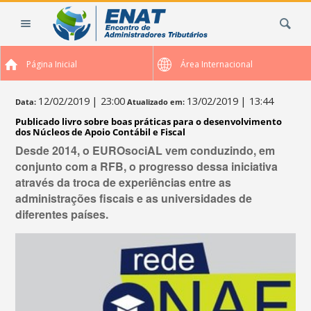
Ir
Busca
para
o
conteúdo.
Página Inicial
Área Internacional
|
Ir
para
12/02/2019
| 23:00
13/02/2019
| 13:44
Data:
Atualizado em:
a
Publicado livro sobre boas práticas para o desenvolvimento
navegação
dos Núcleos de Apoio Contábil e Fiscal
Desde 2014, o EUROsociAL vem conduzindo, em
conjunto com a RFB, o progresso dessa iniciativa
através da troca de experiências entre as
administrações fiscais e as universidades de
diferentes países.