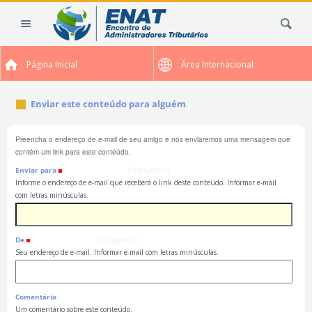
Ir
Busca
para
o
conteúdo.
Página Inicial
Área Internacional
|
Ir
para
Enviar este conteúdo para alguém
a
navegação
Preencha o endereço de e-mail de seu amigo e nós enviaremos uma mensagem que
contém um link para este conteúdo.
Enviar para
(Obrigatório)
Informe o endereço de e-mail que receberá o link deste conteúdo. Informar e-mail
com letras minúsculas.
De
(Obrigatório)
Seu endereço de e-mail. Informar e-mail com letras minúsculas.
Comentário
Um comentário sobre este conteúdo.