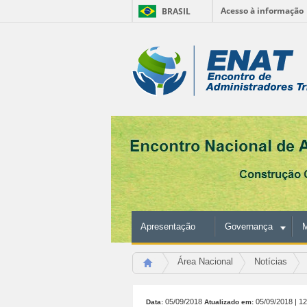
Acesso à informação
BRASIL
Ir
para
Ferramentas
o
conteúdo.
Pessoais
|
Ir
para
a
navegação
Apresentação
Governança
M
Área Nacional
Notícias
05/09/2018
05/09/2018
| 1
Data:
Atualizado em: