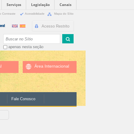
Serviços
Legislação
Canais
o Contraste
Acessibilidade
Mapa do Sítio
Acesso Restrito
Busca
apenas nesta seção
l
Área Internacional
Fale Conosco