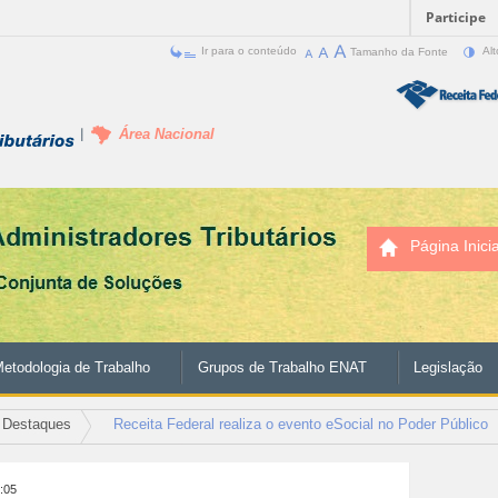
Participe
Ir para o conteúdo
Tamanho da Fonte
Alt
Área Nacional
Página Inicia
etodologia de Trabalho
Grupos de Trabalho ENAT
Legislação
Destaques
Receita Federal realiza o evento eSocial no Poder Público
2:05