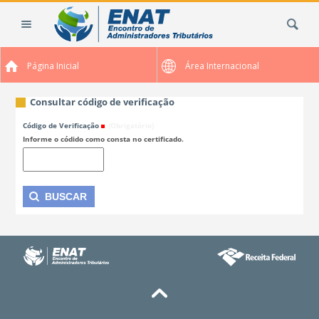
Ir
Busca
para
o
conteúdo.
Página Inicial
Área Internacional
|
Ir
para
Consultar código de verificação
a
Código de Verificação
(Obrigatório)
navegação
Informe o códido como consta no certificado.