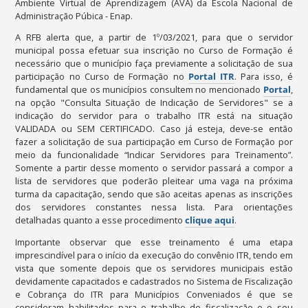
Ambiente Virtual de Aprendizagem (AVA) da Escola Nacional de
Administração Púbica - Enap.
A RFB alerta que, a partir de 1º/03/2021, para que o servidor
municipal possa efetuar sua inscrição no Curso de Formação é
necessário que o município faça previamente a solicitação de sua
participação no Curso de Formação no
Portal ITR
. Para isso, é
fundamental que os municípios consultem no mencionado
Portal
,
na opção "Consulta Situação de Indicação de Servidores" se a
indicação do servidor para o trabalho ITR está na situação
VALIDADA ou SEM CERTIFICADO. Caso já esteja, deve-se então
fazer a solicitação de sua participação em Curso de Formação por
meio da funcionalidade “Indicar Servidores para Treinamento”.
Somente a partir desse momento o servidor passará a compor a
lista de servidores que poderão pleitear uma vaga na próxima
turma da capacitação, sendo que são aceitas apenas as inscrições
dos servidores constantes nessa lista. Para orientações
detalhadas quanto a esse procedimento
clique aqui
.
Importante observar que esse treinamento é uma etapa
imprescindível para o início da execução do convênio ITR, tendo em
vista que somente depois que os servidores municipais estão
devidamente capacitados e cadastrados no Sistema de Fiscalização
e Cobrança do ITR para Municípios Conveniados é que se
consideram habilitados para o trabalho de fiscalização e o seu