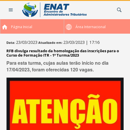
Ir
Busca
para
o
conteúdo.
Página Inicial
Área Internacional
|
Ir
para
23/03/2023
23/03/2023
| 17:16
Data:
Atualizado em:
a
RFB divulga resultado da homologação das inscrições para o
navegação
Curso de Formação ITR - 1ª Turma/2023
Para esta turma, cujas aulas terão início no dia
17/04/2023, foram oferecidas 120 vagas.