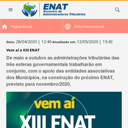
Ir
Busca
para
o
conteúdo.
Página Inicial
Área Internacional
|
Ir
para
28/04/2020
| 12:46
12/05/2020
| 15:43
Data:
Atualizado em:
a
Vem aí o XIII ENAT
navegação
De maio a outubro as administrações tributárias das
três esferas governamentais trabalharão em
conjunto, com o apoio das entidades associativas
dos Municípios, na construção do próximo ENAT,
previsto para novembro/2020.