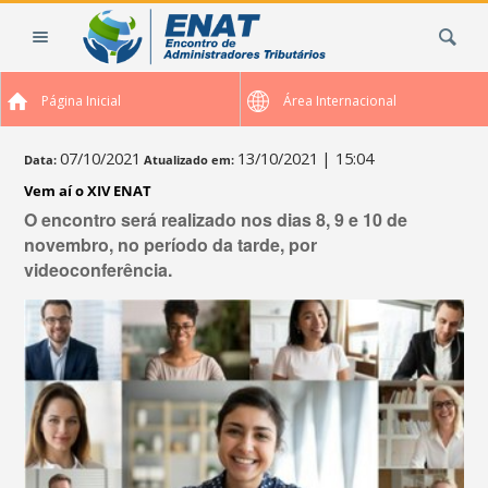
Ir
Busca
para
o
conteúdo.
Página Inicial
Área Internacional
|
Ir
para
07/10/2021
13/10/2021
| 15:04
Data:
Atualizado em:
a
Vem aí o XIV ENAT
navegação
O encontro será realizado nos dias 8, 9 e 10 de
novembro, no período da tarde, por
videoconferência.