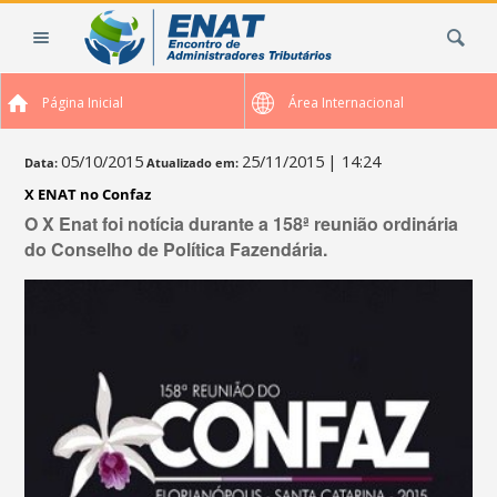
Ir
Busca
para
o
conteúdo.
Página Inicial
Área Internacional
|
Ir
para
05/10/2015
25/11/2015
| 14:24
Data:
Atualizado em:
a
X ENAT no Confaz
navegação
O X Enat foi notícia durante a 158ª reunião ordinária
do Conselho de Política Fazendária.