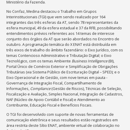
Ministério da Fazenda.
No Confaz, Medina destacou o Trabalho em Grupos
Interinstitucionais (TGI) que vem sendo realizado por 164
integrantes das três esferas da AT, sendo 78 representantes da
esfera municipal, 49 da esfera estadual e 37 da RFB, possibilitando
entendimentos prévios referentes aos 14 temas de interesse
conjunto dos órgãos da AT que serão abordados no Encontro de
outubro. A programação temática do X ENAT está distribuída em
três eixos de trabalho do âmbito fazendário: o Eixo Jurídico, com os
temas Contencioso Administrativo e Tributação Digital; o Eixo
Tecnológico, com os temas Ambiente
Business Intelligence
(BI),
Portal Único de Comércio Exterior e Simplificação de Obrigações
Tributárias (via Sistema Público de Escrituração Digital – SPED); e o
Eixo Operacional e de Gestão, com nove temas em pauta -
Governança de Integração Fiscal, Compartilhamento de
Informações,
Compliance
(Gestão de Riscos), Técnicas de Seleção,
Fiscalização e Avaliação, Simples Nacional, Integração de Cadastros,
NAF (Núcleo de Apoio Contábil e Fiscal) e Atendimento ao
Contribuinte, Educação Fiscal e Benefícios Fiscais.
O TGI foi desenvolvido com suporte de novas ferramentas de
comunicação eletrônica e seus resultados estão registrados em
área restrita deste Sítio ENAT, ambiente virtual de colaboração no