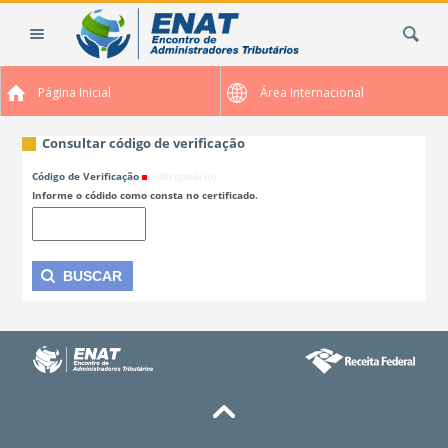
Ir
Busca
para
o
conteúdo.
Página Inicial
Área Internacional
|
Ir
para
Consultar código de verificação
a
Código de Verificação
(Obrigatório)
navegação
Informe o códido como consta no certificado.