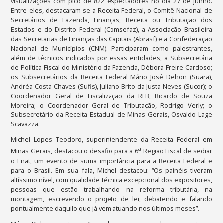
visualizações com pico de 822 espectadores no dia 27 de junho.
Entre eles, destacaram-se a Receita Federal, o Comitê Nacional de
Secretários de Fazenda, Finanças, Receita ou Tributação dos
Estados e do Distrito Federal (Comsefaz), a Associação Brasileira
das Secretarias de Finanças das Capitais (Abrasf) e a Confederação
Nacional de Municípios (CNM). Participaram como palestrantes,
além de técnicos indicados por essas entidades, a Subsecretária
de Política Fiscal do Ministério da Fazenda, Débora Freire Cardoso;
os Subsecretários da Receita Federal Mário José Dehon (Suara),
Andréa Costa Chaves (Sufis), Juliano Brito da Justa Neves (Sucor); o
Coordenador Geral de Fiscalização da RFB, Ricardo de Souza
Moreira; o Coordenador Geral de Tributação, Rodrigo Verly; o
Subsecretário da Receita Estadual de Minas Gerais, Osvaldo Lage
Scavazza.
Michel Lopes Teodoro, superintendente da Receita Federal em
a
Minas Gerais, destacou o desafio para a 6
Região Fiscal de sediar
o Enat, um evento de suma importância para a Receita Federal e
para o Brasil. Em sua fala, Michel destacou: “Os painéis tiveram
altíssimo nível, com qualidade técnica excepcional dos expositores,
pessoas que estão trabalhando na reforma tributária, na
montagem, escrevendo o projeto de lei, debatendo e falando
pontualmente daquilo que já vem atuando nos últimos meses”.