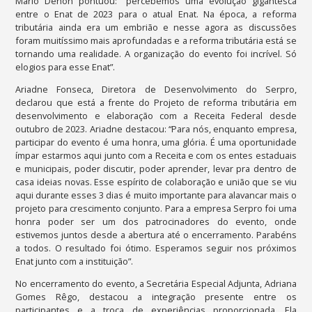
Mário Dehon pontuou: “percebemos uma evolução gigantesca
entre o Enat de 2023 para o atual Enat. Na época, a reforma
tributária ainda era um embrião e nesse agora as discussões
foram muitíssimo mais aprofundadas e a reforma tributária está se
tornando uma realidade. A organização do evento foi incrível. Só
elogios para esse Enat”.
Ariadne Fonseca, Diretora de Desenvolvimento do Serpro,
declarou que está a frente do Projeto de reforma tributária em
desenvolvimento e elaboração com a Receita Federal desde
outubro de 2023. Ariadne destacou: “Para nós, enquanto empresa,
participar do evento é uma honra, uma glória. É uma oportunidade
ímpar estarmos aqui junto com a Receita e com os entes estaduais
e municipais, poder discutir, poder aprender, levar pra dentro de
casa ideias novas. Esse espírito de colaboração e união que se viu
aqui durante esses 3 dias é muito importante para alavancar mais o
projeto para crescimento conjunto. Para a empresa Serpro foi uma
honra poder ser um dos patrocinadores do evento, onde
estivemos juntos desde a abertura até o encerramento. Parabéns
a todos. O resultado foi ótimo. Esperamos seguir nos próximos
Enat junto com a instituição”.
No encerramento do evento, a Secretária Especial Adjunta, Adriana
Gomes Rêgo, destacou a integração presente entre os
participantes e a troca de experiências proporcionada. Ela