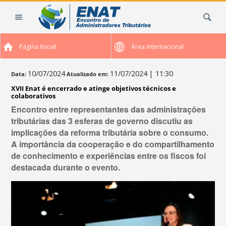
Ir
Busca
para
o
conteúdo.
Página Inicial
Área Internacional
|
Ir
para
10/07/2024
11/07/2024
| 11:30
Data:
Atualizado em:
a
XVII Enat é encerrado e atinge objetivos técnicos e
navegação
colaborativos
Encontro entre representantes das administrações
tributárias das 3 esferas de governo discutiu as
implicações da reforma tributária sobre o consumo.
A importância da cooperação e do compartilhamento
de conhecimento e experiências entre os fiscos foi
destacada durante o evento.