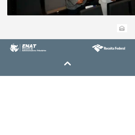
Ações
Enviar
do
documento