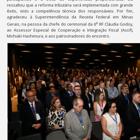
ressaltou que a reforma tributária será implementada com grande
êxito, visto a competência técnica dos responsáveis. Por fim,
agradeceu à Superintendência da Receita Federal em Minas
a
Gerais, na pessoa da chefe do cerimonial da 6
RF Cláudia Godoy,
ao Assessor Especial de Cooperação e Integração Fiscal (Ascif),
Michiaki Hashimura, e aos patrocinadores do encontro.