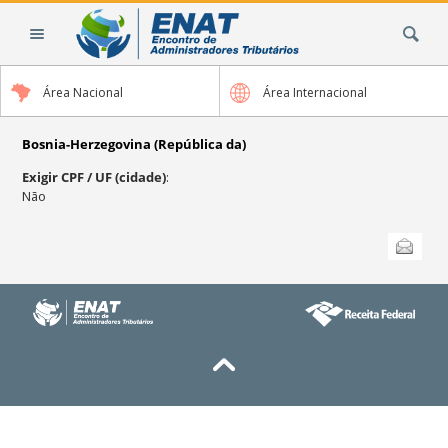
Ir
Busca
para
o
conteúdo.
Área Nacional
Área Internacional
|
Ir
para
Bosnia-Herzegovina (República da)
a
Exigir CPF / UF (cidade)
:
navegação
Não
Ações
Enviar
do
documento