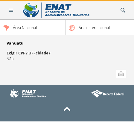
Ir
Busca
para
o
conteúdo.
Área Nacional
Área Internacional
|
Ir
para
Vanuatu
a
Exigir CPF / UF (cidade)
:
navegação
Não
Ações
Enviar
do
documento