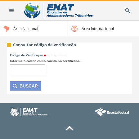
Ir
Busca
para
o
conteúdo.
Área Nacional
Área Internacional
|
Ir
para
Consultar código de verificação
a
Código de Verificação
(Obrigatório)
navegação
Informe o códido como consta no certificado.