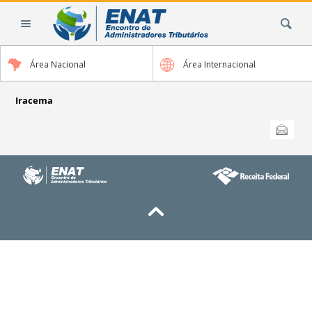
Ir
Busca
para
o
conteúdo.
Área Nacional
Área Internacional
|
Ir
para
Iracema
a
Ações
Enviar
do
navegação
documento