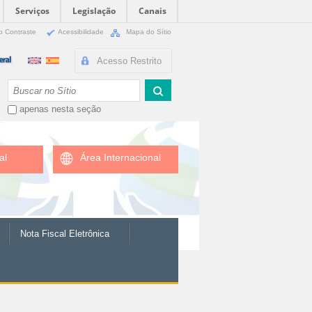
Serviços
Legislação
Canais
o Contraste
Acessibilidade
Mapa do Sítio
Acesso Restrito
Busca
apenas nesta seção
al
Área Internacional
Nota Fiscal Eletrônica