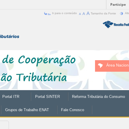
Participe
Ir para o conteúdo
Tamanho da Fonte
Alt
Área Nacion
Portal ITR
Portal SINTER
Reforma Tributária do Consumo
Grupos de Trabalho ENAT
Fale Conosco