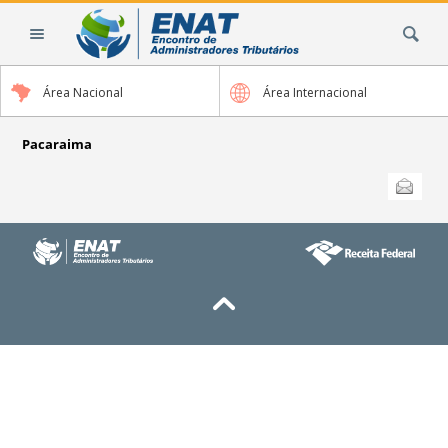
Ir
Busca
para
o
conteúdo.
Área Nacional
Área Internacional
|
Ir
para
Pacaraima
a
Ações
Enviar
do
navegação
documento