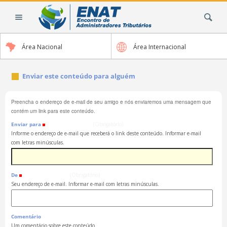
Ir
Busca
para
o
conteúdo.
Área Nacional
Área Internacional
|
Ir
para
Enviar este conteúdo para alguém
a
navegação
Preencha o endereço de e-mail de seu amigo e nós enviaremos uma mensagem que
contém um link para este conteúdo.
Enviar para
(Obrigatório)
Informe o endereço de e-mail que receberá o link deste conteúdo. Informar e-mail
com letras minúsculas.
De
(Obrigatório)
Seu endereço de e-mail. Informar e-mail com letras minúsculas.
Comentário
Um comentário sobre este conteúdo.