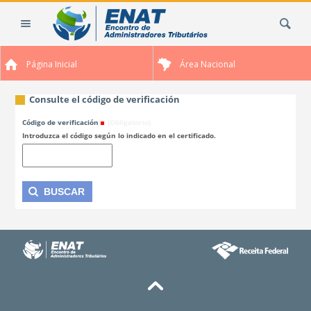
Cambiar
Buscar
a
contenido.
|
Página Inicial
Área Nacional
Saltar
a
navegación
Consulte el código de verificación
Código de verificación
(Obligatorio)
Introduzca el código según lo indicado en el certificado.