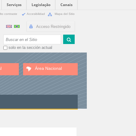
Serviços
Legislação
Canais
lto contraste
Accesibilidad
Mapa del Sitio
Acceso Restringido
Buscar
solo en la sección actual
l
Área Nacional