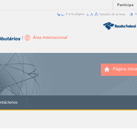
Participe
Ir a la página
Tamaño de la letra
A
Área Internacional
Página Inicia
ntáctenos