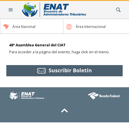
Cambiar
Buscar
a
contenido.
|
Área Nacional
Área Internacional
Saltar
a
navegación
48ª Asamblea General del CIAT
Para acceder a la página del evento, haga click en el menú.
Suscribir Boletín