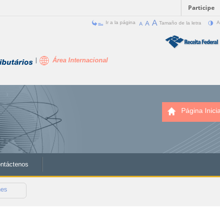
Participe
Ir a la página
Tamaño de la letra
A
Área Internacional
Página Inicia
ntáctenos
nes