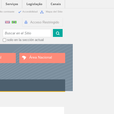
Serviços
Legislação
Canais
lto contraste
Accesibilidad
Mapa del Sitio
Acceso Restringido
Buscar
solo en la sección actual
l
Área Nacional