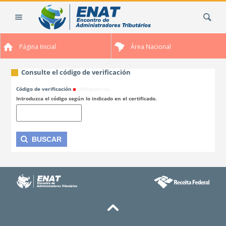
Cambiar
Buscar
a
contenido.
|
Página Inicial
Área Nacional
Saltar
a
navegación
Consulte el código de verificación
Código de verificación
(Obligatorio)
Introduzca el código según lo indicado en el certificado.