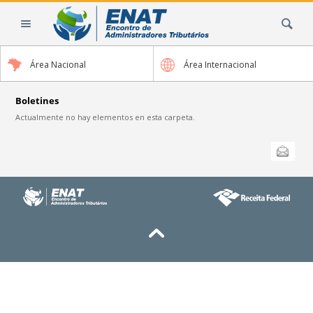
Cambiar
Buscar
a
contenido.
|
Área Nacional
Área Internacional
Saltar
a
navegación
Boletines
Actualmente no hay elementos en esta carpeta.
Acciones
Enviar esta
de
Documento