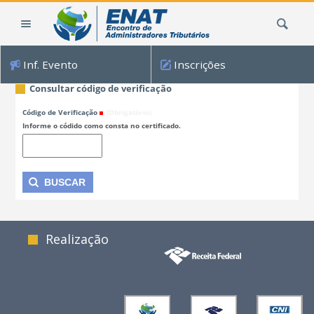
Ir
Busca
para
o
conteúdo.
Inf. Evento
Inscrições
|
Ir
Consultar código de verificação
para
Código de Verificação
(Obrigatório)
a
Informe o códido como consta no certificado.
navegação
Realização