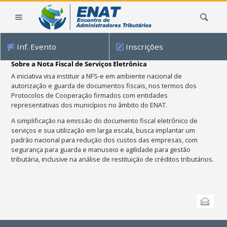
Ir
Busca
para
o
conteúdo.
Inf. Evento
Inscrições
|
Ir
Sobre a Nota Fiscal de Serviços Eletrônica
para
A iniciativa visa instituir a NFS-e em ambiente nacional de
a
autorização e guarda de documentos fiscais, nos termos dos
navegação
Protocolos de Cooperação firmados com entidades
representativas dos municípios no âmbito do ENAT.
A simplificação na emissão do documento fiscal eletrônico de
serviços e sua utilização em larga escala, busca implantar um
padrão nacional para redução dos custos das empresas, com
segurança para guarda e manuseio e agilidade para gestão
tributária, inclusive na análise de restituição de créditos tributários.
Ações
Enviar
do
documento