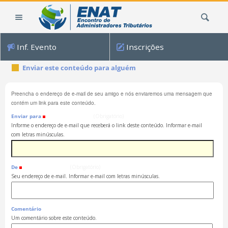
Ir
Busca
para
o
conteúdo.
Inf. Evento
Inscrições
|
Ir
Enviar este conteúdo para alguém
para
a
Preencha o endereço de e-mail de seu amigo e nós enviaremos uma mensagem que
navegação
contém um link para este conteúdo.
Enviar para
(Obrigatório)
Informe o endereço de e-mail que receberá o link deste conteúdo. Informar e-mail
com letras minúsculas.
De
(Obrigatório)
Seu endereço de e-mail. Informar e-mail com letras minúsculas.
Comentário
Um comentário sobre este conteúdo.