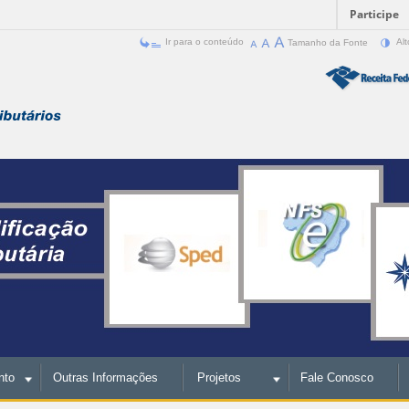
Participe
Ir para o conteúdo
Tamanho da Fonte
Alt
nto
Outras Informações
Projetos
Fale Conosco