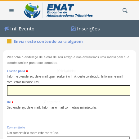
Ir
Busca
para
o
conteúdo.
Inf. Evento
Inscrições
|
Ir
Enviar este conteúdo para alguém
para
a
Preencha o endereço de e-mail de seu amigo e nós enviaremos uma mensagem que
navegação
contém um link para este conteúdo.
Enviar para
(Obrigatório)
Informe o endereço de e-mail que receberá o link deste conteúdo. Informar e-mail
com letras minúsculas.
De
(Obrigatório)
Seu endereço de e-mail. Informar e-mail com letras minúsculas.
Comentário
Um comentário sobre este conteúdo.