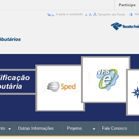
Participe
Ir para o conteúdo
Tamanho da Fonte
Alt
nto
Outras Informações
Projetos
Fale Conosco