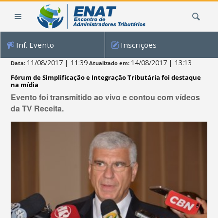
Ir
Busca
para
o
conteúdo.
Inf. Evento
Inscrições
|
Ir
11/08/2017
| 11:39
14/08/2017
| 13:13
Data:
Atualizado em:
para
Fórum de Simplificação e Integração Tributária foi destaque
a
na mídia
navegação
Evento foi transmitido ao vivo e contou com vídeos
da TV Receita.