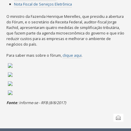
Nota Fiscal de Serviços Eletrônica
O ministro da Fazenda Henrique Meirelles, que presidiu a abertura
do Fórum, e o secretário da Receita Federal, auditor-fiscal Jorge
Rachid, apresentaram quatro medidas de simplificação tributária,
que fazem parte da agenda microeconômica do governo e que irão
reduzir custos para as empresas e melhorar o ambiente de
negócios do país.
Para saber mais sobre o fórum,
clique aqui
.
Fonte
: Informe-se - RFB (8/8/2017)
Ações
Ações
do
Enviar
do
documento
documento