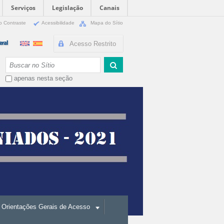
Serviços
Legislação
Canais
o Contraste
Acessibilidade
Mapa do Sítio
Acesso Restrito
Busca
apenas nesta seção
Orientações Gerais de Acesso