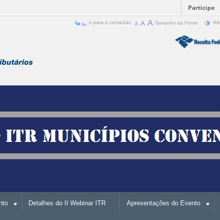
Participe
Ir para o conteúdo
Tamanho da Fonte
Alt
nto
Detalhes do II Webinar ITR
Apresentações do Evento