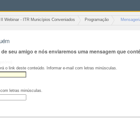
II Webinar - ITR Municípios Conveniados
Programação
Mensageri
guém
l de seu amigo e nós enviaremos uma mensagem que contém
gatório)
rá o link deste conteúdo. Informar e-mail com letras minúsculas.
 com letras minúsculas.