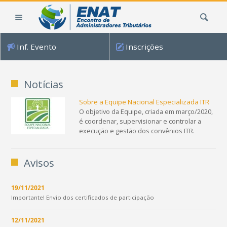
Ir
Busca
para
o
conteúdo.
Inf. Evento
Inscrições
|
Ir
para
Notícias
a
navegação
Sobre a Equipe Nacional Especializada ITR
O objetivo da Equipe, criada em março/2020,
é coordenar, supervisionar e controlar a
execução e gestão dos convênios ITR.
Avisos
19/11/2021
Importante! Envio dos certificados de participação
12/11/2021