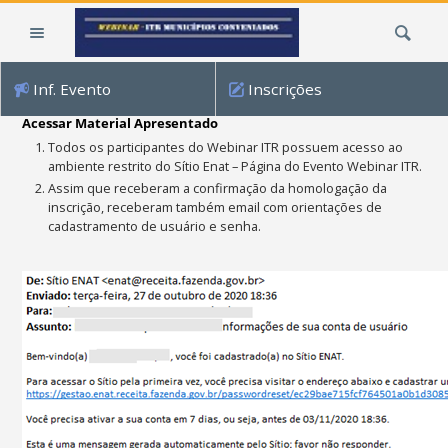
Ir
Busca
para
o
conteúdo.
Inf. Evento
Inscrições
|
Ir
Acessar Material Apresentado
para
Todos os participantes do Webinar ITR possuem acesso ao
a
ambiente restrito do Sítio Enat – Página do Evento Webinar ITR.
navegação
Assim que receberam a confirmação da homologação da
inscrição, receberam também email com orientações de
cadastramento de usuário e senha.