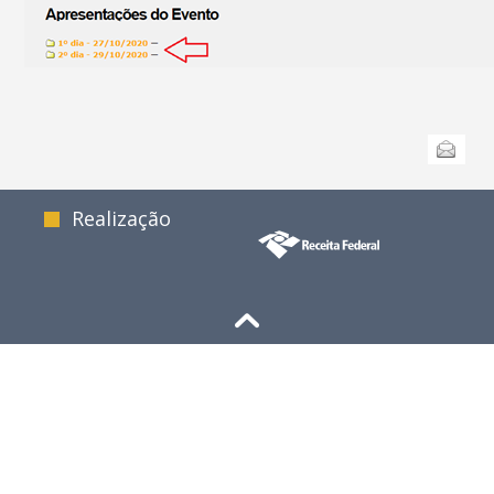
Ações
Enviar
do
documento
Realização