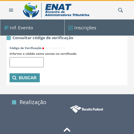
Ir
Busca
para
o
conteúdo.
Inf. Evento
Inscrições
|
Ir
Consultar código de verificação
para
Código de Verificação
(Obrigatório)
a
Informe o códido como consta no certificado.
navegação
Realização