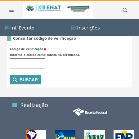
Ir
Busca
para
o
conteúdo.
Inf. Evento
Inscrições
|
Ir
Consultar código de verificação
para
Código de Verificação
(Obrigatório)
a
Informe o códido como consta no certificado.
navegação
Realização