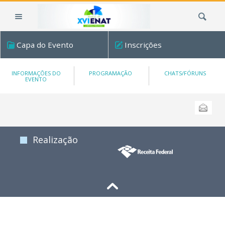
Ir
Busca
para
o
conteúdo.
Capa do Evento
Inscrições
|
Ir
para
INFORMAÇÕES DO
PROGRAMAÇÃO
CHATS/FÓRUNS
EVENTO
a
navegação
Ações
Enviar
do
documento
Realização