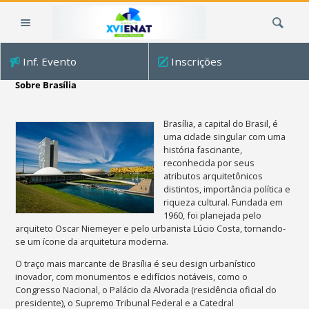
Ir
Busca
para
o
conteúdo.
Inf. Evento
Inscrições
|
Ir
Sobre Brasília
para
a
Brasília, a capital do Brasil, é
navegação
uma cidade singular com uma
história fascinante,
reconhecida por seus
atributos arquitetônicos
distintos, importância política e
riqueza cultural. Fundada em
1960, foi planejada pelo
arquiteto Oscar Niemeyer e pelo urbanista Lúcio Costa, tornando-
se um ícone da arquitetura moderna.
O traço mais marcante de Brasília é seu design urbanístico
inovador, com monumentos e edifícios notáveis, como o
Congresso Nacional, o Palácio da Alvorada (residência oficial do
presidente), o Supremo Tribunal Federal e a Catedral