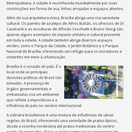
Metropolitana. A cidade é reconhecida mundialmente por suas
construções em forma de asa, linhas arrojadas e espaços abertos.
Além de sua arquitetura única, Brasília abriga uma rica variedade
cultural. Os painéis de azulejos de Athos Bulcão, os afrescos de Di
Cavalcanti e as esculturas de Alfredo Ceschiatti e Bruno Giorgi são
apenas alguns exemplos do impacto artístico e cultural presente
em toda a cidade. A
cidade também abriga diversos espaços
verdes, como o Parque da Cidade, o Jardim Botânico e o Parque
Nacional de Brasília, oferecendo um refúgio para os moradores e
visitantes em meio à urbanização.
Brasília é o coração do país. É o
local onde as principais
decisões políticas do Brasil são
tomadas. A presença de
órgãos governamentais e
embaixadas cria um ambiente
que reflete a importância e a
influência do país no cenário internacional.
A culinária brasiliense é uma mistura de influências de várias
regiões do Brasil, oferecendo uma variedade de pratos típicos,
desde a cozinha nordestina até pratos tradicionais do centro-
oeste. Os mercados, feiras e restaurantes locais proporcionam