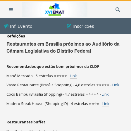
Ir
Busca
para
o
conteúdo.
Inf. Evento
Inscrições
|
Ir
Refeições
para
Restaurantes em Brasília próximos ao Auditório da
a
Câmara Legislativa do Distrito Federal
navegação
Recomendados que estão bem próximos da CLDF
Mané Mercado - 5 estrelas ⭐⭐⭐⭐⭐ -
Link
Vasto Restaurante (Brasília Shopping) - 4,8 estrelas ⭐⭐⭐⭐⭐ -
Link
Coco Bambu (Brasília Shopping) - 4,7 estrelas ⭐⭐⭐⭐⭐ -
Link
Madero Steak House (Shopping ID) - 4 estrelas ⭐⭐⭐⭐ -
Link
Restaurantes buffet