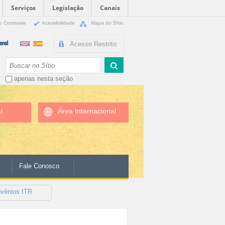
Serviços
Legislação
Canais
o Contraste
Acessibilidade
Mapa do Sítio
Acesso Restrito
Busca
apenas nesta seção
l
Área Internacional
Fale Conosco
nvênios ITR