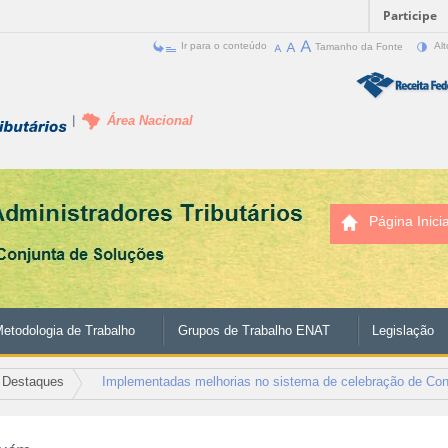
Participe
Ir para o conteúdo
Tamanho da Fonte
Alt
Área Nacional
Página Inicia
etodologia de Trabalho
Grupos de Trabalho ENAT
Legislação
Destaques
Implementadas melhorias no sistema de celebração de Co