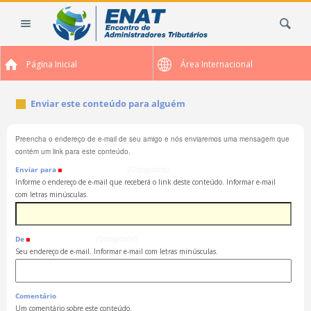
Ir
Busca
para
o
conteúdo.
Página Inicial
Área Internacional
|
Ir
para
Enviar este conteúdo para alguém
a
navegação
Preencha o endereço de e-mail de seu amigo e nós enviaremos uma mensagem que
contém um link para este conteúdo.
Enviar para
(Obrigatório)
Informe o endereço de e-mail que receberá o link deste conteúdo. Informar e-mail
com letras minúsculas.
De
(Obrigatório)
Seu endereço de e-mail. Informar e-mail com letras minúsculas.
Comentário
Um comentário sobre este conteúdo.