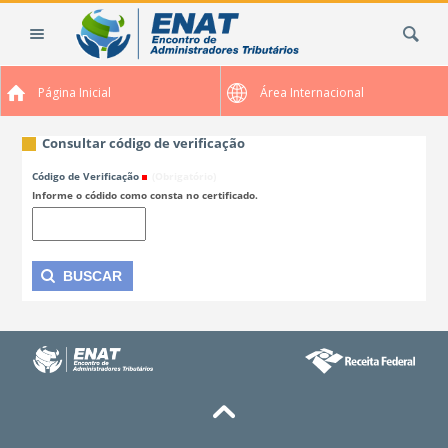
Ir
Busca
para
o
conteúdo.
Página Inicial
Área Internacional
|
Ir
para
Consultar código de verificação
a
Código de Verificação
(Obrigatório)
navegação
Informe o códido como consta no certificado.