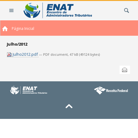
Ir
Busca
para
o
conteúdo.
Página Inicial
|
Ir
para
Julho/2012
a
Julho2012.pdf
— PDF document, 47 kB (49124 bytes)
navegação
Ações
Enviar
do
documento