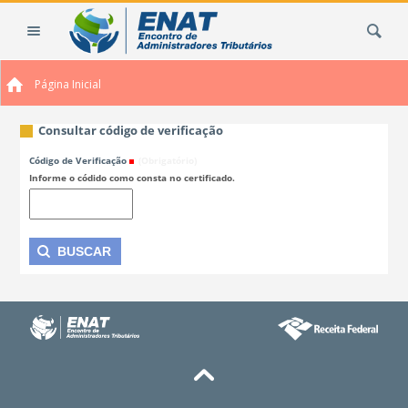
Ir
Busca
para
o
conteúdo.
Página Inicial
|
Ir
para
Consultar código de verificação
a
Código de Verificação
(Obrigatório)
navegação
Informe o códido como consta no certificado.